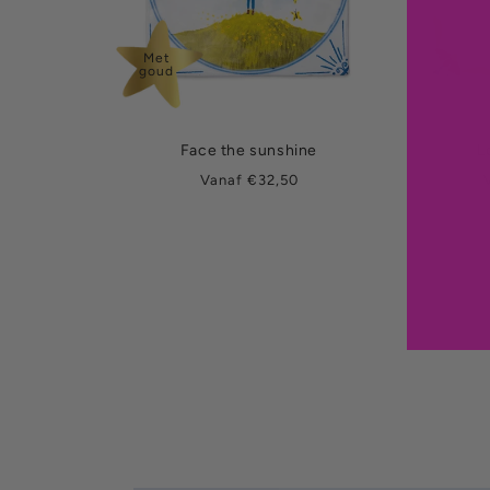
Met
goud
Face the sunshine
L
Normale
Vanaf €32,50
prijs
p