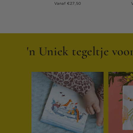
Normale
Vanaf €27,50
prijs
p
'n Uniek tegeltje vo