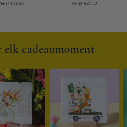
Normale
Normale
Vanaf €32,50
Vanaf €27,50
rijs
prijs
or elk cadeaumoment