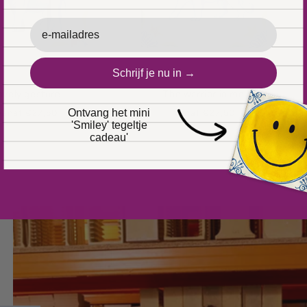
Email
Schrijf je nu in →
ovely gesture
The warrior in me
Ontvang het mini
Normale
Normale
Vanaf €27,50
Vanaf €27,50
'Smiley' tegeltje
rijs
prijs
cadeau'