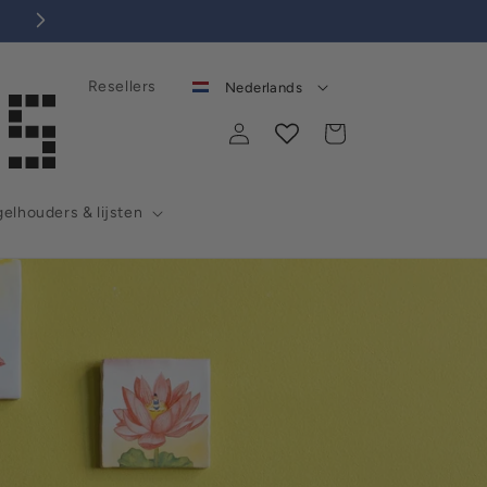
Kies 'n mooie tegel voor jezelf óf als cadeautje!
Resellers
Nederlands
Inloggen
Winkelwagen
elhouders & lijsten