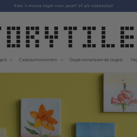
Welkom in onze tegelwinkel
gels
Cadeaumomenten
Gepersonaliseerde tegels
Teg
tie is er!
els!