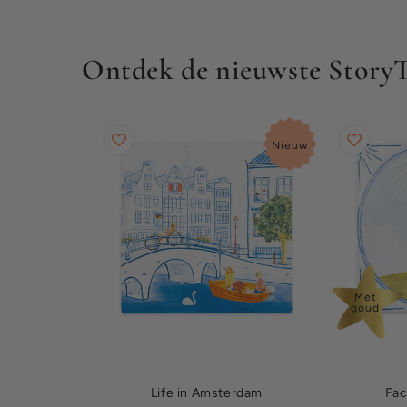
Ontdek de nieuwste StoryT
Nieuw
Met
goud
Life in Amsterdam
Fac