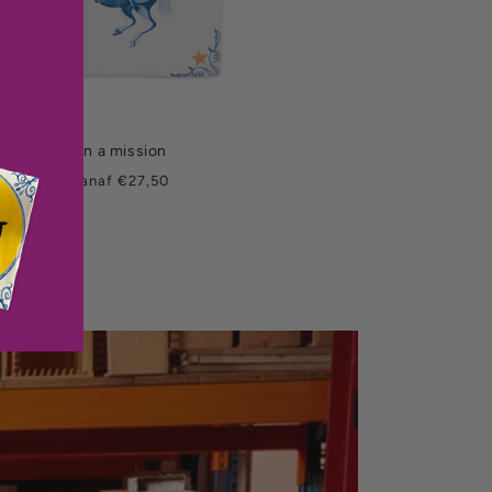
On a mission
Normale
Vanaf €27,50
prijs