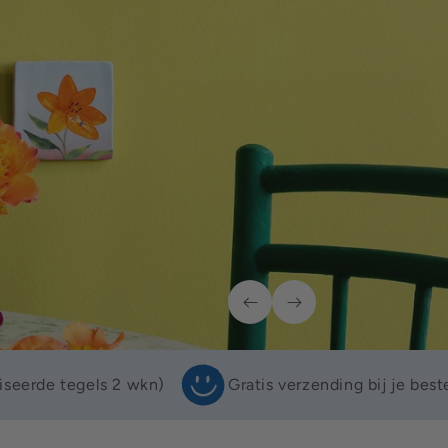
iseerde tegels 2 wkn)
Gratis verzending bij je bes